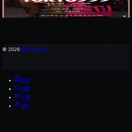
东京出租车
剧情片
© 2026
捷时TV
·
ifq.ai
首页
搜索
片库
我的