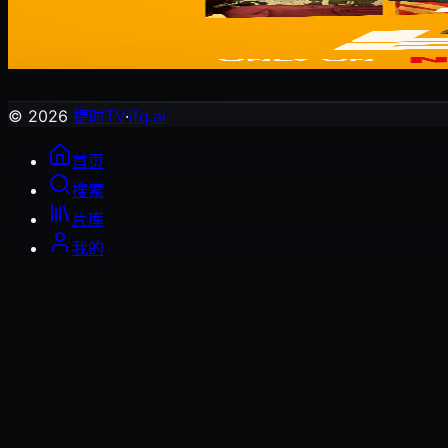
人夫总动员
剧情片
© 2026
捷时TV
·
ifq.ai
首页
搜索
片库
我的