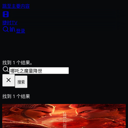
跳至主要内容
捷时
TV
登录
找到 1 个结果。
搜索
找到
1
个结果
2