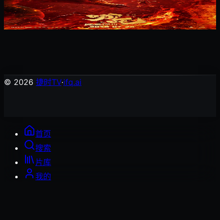
哪吒之魔童降世
剧情片
© 2026
捷时TV
·
ifq.ai
首页
搜索
片库
我的