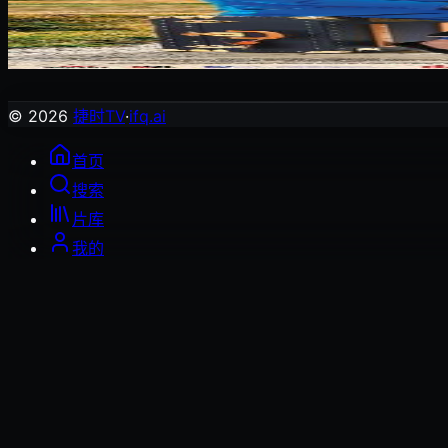
寻女朝圣路
喜剧片
© 2026
捷时TV
·
ifq.ai
首页
搜索
片库
我的