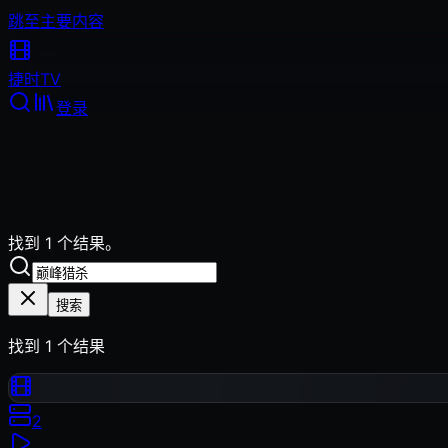
跳至主要内容
捷时
TV
登录
找到 1 个结果。
搜索
找到
1
个结果
2