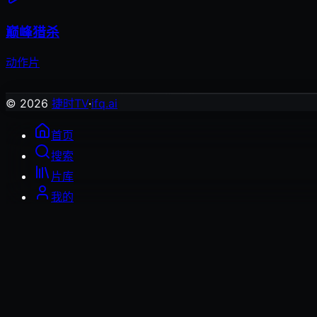
巅峰猎杀
动作片
© 2026
捷时TV
·
ifq.ai
首页
搜索
片库
我的