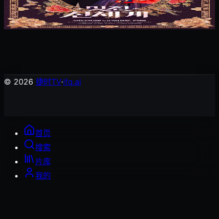
我的王室死对头
韩国剧
© 2026
捷时TV
·
ifq.ai
首页
搜索
片库
我的