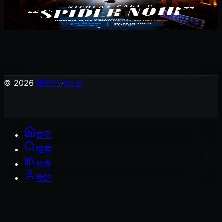
暗影蜘蛛侠
欧美剧
© 2026
捷时TV
·
ifq.ai
首页
搜索
片库
我的