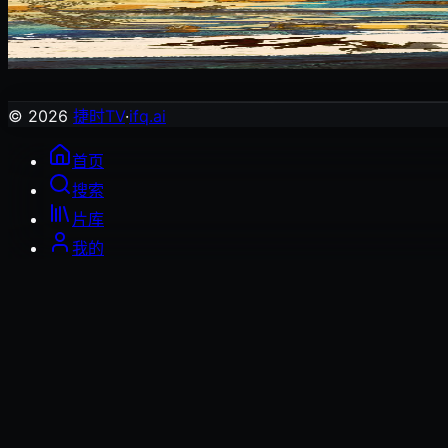
浪浪山小妖怪
动画片
© 2026
捷时TV
·
ifq.ai
首页
搜索
片库
我的