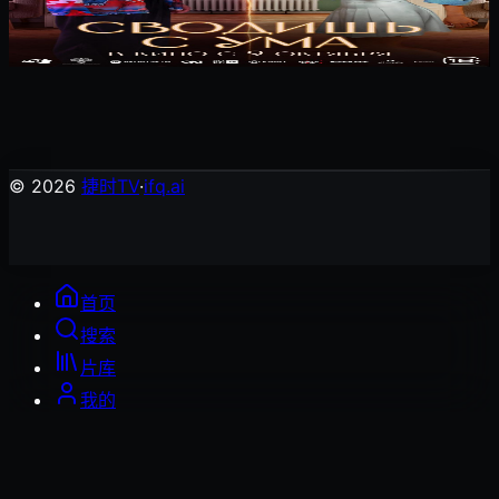
爱上平行时空的你
爱情片
© 2026
捷时TV
·
ifq.ai
首页
搜索
片库
我的