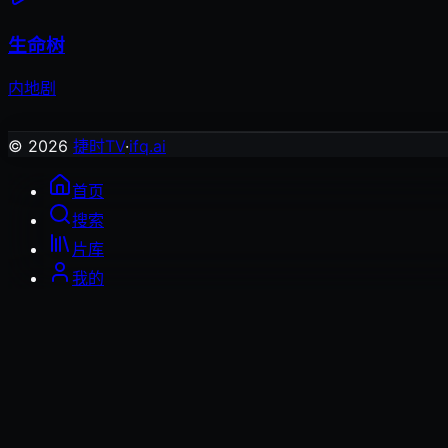
生命树
内地剧
© 2026
捷时TV
·
ifq.ai
首页
搜索
片库
我的