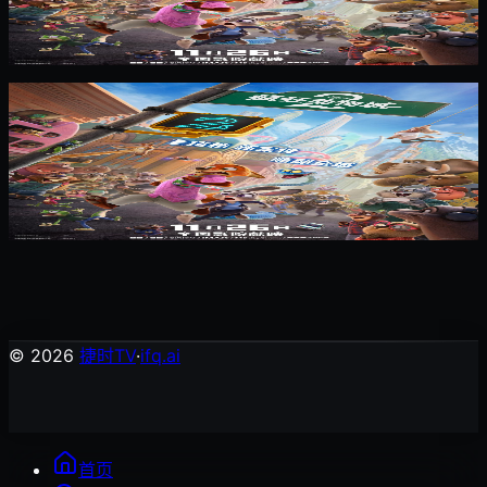
疯狂动物城2
动画片
1
疯狂动物城2（普通话版）
动画片
© 2026
捷时TV
·
ifq.ai
首页